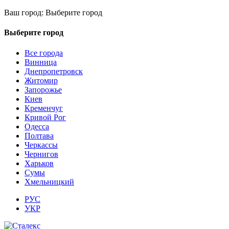
Ваш город:
Выберите город
Выберите город
Все города
Винница
Днепропетровск
Житомир
Запорожье
Киев
Кременчуг
Кривой Рог
Одесса
Полтава
Черкассы
Чернигов
Харьков
Сумы
Хмельницкий
РУС
УКР