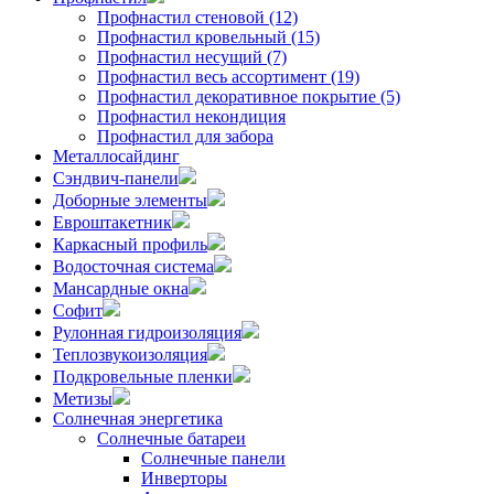
Профнастил стеновой (12)
Профнастил кровельный (15)
Профнастил несущий (7)
Профнастил весь ассортимент (19)
Профнастил декоративное покрытие (5)
Профнастил некондиция
Профнастил для забора
Металлосайдинг
Сэндвич-панели
Доборные элементы
Евроштакетник
Каркасный профиль
Водосточная система
Мансардные окна
Софит
Рулонная гидроизоляция
Теплозвукоизоляция
Подкровельные пленки
Метизы
Солнечная энергетика
Солнечные батареи
Солнечные панели
Инверторы