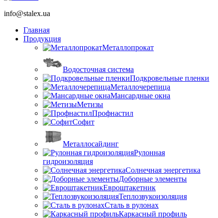
info@stalex.ua
Главная
Продукция
Металлопрокат
Водосточная система
Подкровельные пленки
Металлочерепица
Мансардные окна
Метизы
Профнастил
Софит
Металлосайдинг
Рулонная
гидроизоляция
Солнечная энергетика
Доборные элементы
Евроштакетник
Теплозвукоизоляция
Сталь в рулонах
Каркасный профиль