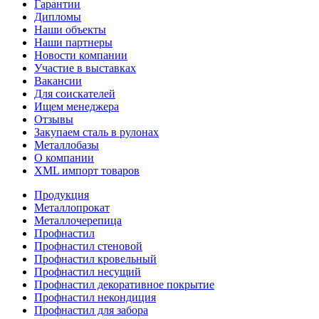
Гарантии
Дипломы
Наши объекты
Наши партнеры
Новости компании
Участие в выставках
Вакансии
Для соискателей
Ищем менеджера
Отзывы
Закупаем сталь в рулонах
Металлобазы
О компании
XML импорт товаров
Продукция
Металлопрокат
Металлочерепица
Профнастил
Профнастил стеновой
Профнастил кровельный
Профнастил несущий
Профнастил декоративное покрытие
Профнастил некондиция
Профнастил для забора