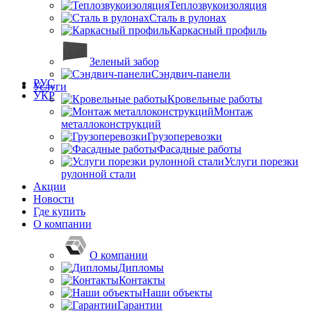
Теплозвукоизоляция
Сталь в рулонах
Каркасный профиль
Зеленый забор
Сэндвич-панели
РУС
Услуги
УКР
Кровельные работы
Монтаж
металлоконструкций
Грузоперевозки
Фасадные работы
Услуги порезки
рулонной стали
Акции
Новости
Где купить
О компании
О компании
Дипломы
Контакты
Наши объекты
Гарантии