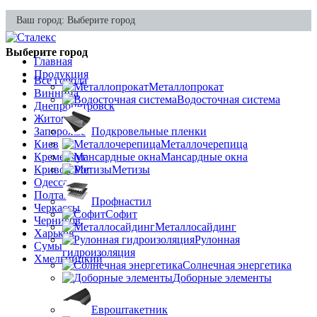
Ваш город:
Выберите город
Выберите город
Главная
Продукция
Все города
Металлопрокат
Винница
Водосточная система
Днепропетровск
Житомир
Запорожье
Подкровельные пленки
Киев
Металлочерепица
Кременчуг
Мансардные окна
Кривой Рог
Метизы
Одесса
Полтава
Профнастил
Черкассы
Софит
Чернигов
Металлосайдинг
Харьков
Рулонная
Сумы
гидроизоляция
Хмельницкий
Солнечная энергетика
Доборные элементы
Евроштакетник