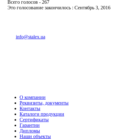
Всего голосов - 267
Это голосование закончилось : Сентябрь 3, 2016
(093) 04 555 04
info@stalex.ua
04 555 04
(068)
04 555 04
(068)
04 555 04
(066)
04 555 04
(093)
О компании
Реквизиты, документы
Контакты
Каталоги продукции
Сертификаты
Гарантии
Дипломы
Наши объекты