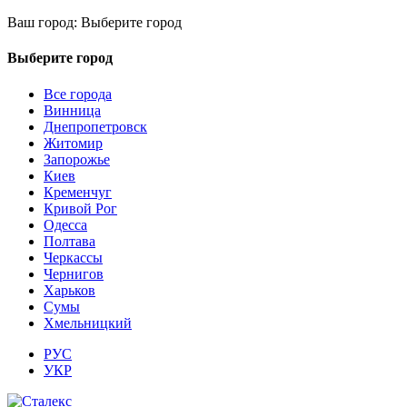
Ваш город:
Выберите город
Выберите город
Все города
Винница
Днепропетровск
Житомир
Запорожье
Киев
Кременчуг
Кривой Рог
Одесса
Полтава
Черкассы
Чернигов
Харьков
Сумы
Хмельницкий
РУС
УКР