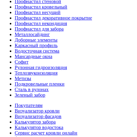
Профнастил стеновой
Профнастил кровельный
Профнастил несущий
Профнастил декоративное покрытие
Профнастил некондиция
Профнастил для забора
Металлосайдинг
Доборные элементы
Каркасный профиль
Водосточная система
Мансардные окна
Софит
Рулонная гидроизоляция
Теплозвукоизоляция
Метизы
Подкровельные пленки
Сталь в рулонах
Зеленый забор
Покупателям
Визуализатор кровли
Визуализатор фасадов
Калькулятор забора
Калькулятор водостока
Сервис расчет кровли онлайн