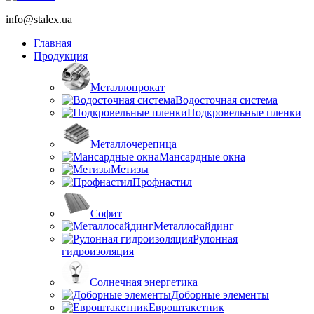
info@stalex.ua
Главная
Продукция
Металлопрокат
Водосточная система
Подкровельные пленки
Металлочерепица
Мансардные окна
Метизы
Профнастил
Софит
Металлосайдинг
Рулонная
гидроизоляция
Солнечная энергетика
Доборные элементы
Евроштакетник