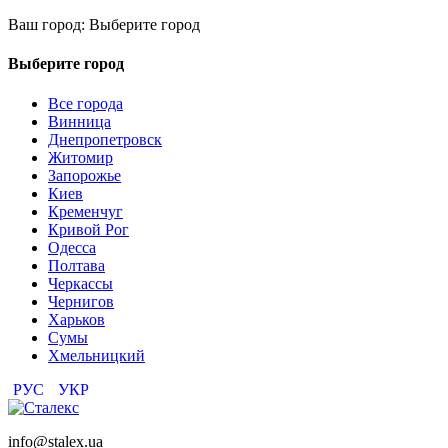
Ваш город:
Выберите город
Выберите город
Все города
Винница
Днепропетровск
Житомир
Запорожье
Киев
Кременчуг
Кривой Рог
Одесса
Полтава
Черкассы
Чернигов
Харьков
Сумы
Хмельницкий
РУС
УКР
info@stalex.ua