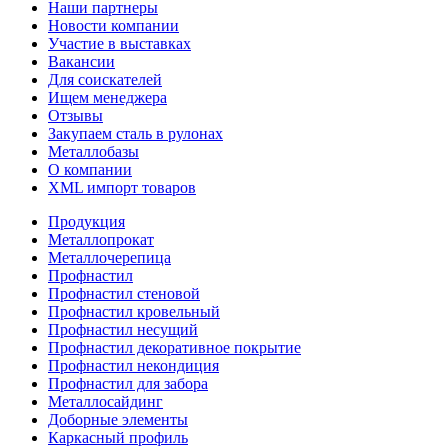
Наши партнеры
Новости компании
Участие в выставках
Вакансии
Для соискателей
Ищем менеджера
Отзывы
Закупаем сталь в рулонах
Металлобазы
О компании
XML импорт товаров
Продукция
Металлопрокат
Металлочерепица
Профнастил
Профнастил стеновой
Профнастил кровельный
Профнастил несущий
Профнастил декоративное покрытие
Профнастил некондиция
Профнастил для забора
Металлосайдинг
Доборные элементы
Каркасный профиль