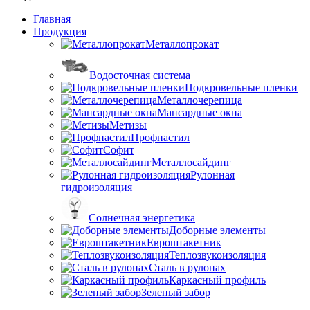
Главная
Продукция
Металлопрокат
Водосточная система
Подкровельные пленки
Металлочерепица
Мансардные окна
Метизы
Профнастил
Софит
Металлосайдинг
Рулонная
гидроизоляция
Солнечная энергетика
Доборные элементы
Евроштакетник
Теплозвукоизоляция
Сталь в рулонах
Каркасный профиль
Зеленый забор