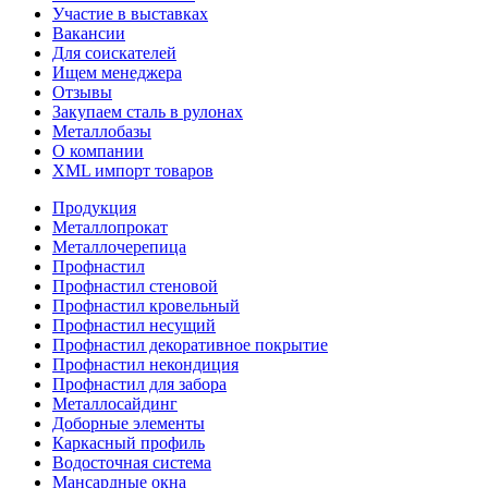
Участие в выставках
Вакансии
Для соискателей
Ищем менеджера
Отзывы
Закупаем сталь в рулонах
Металлобазы
О компании
XML импорт товаров
Продукция
Металлопрокат
Металлочерепица
Профнастил
Профнастил стеновой
Профнастил кровельный
Профнастил несущий
Профнастил декоративное покрытие
Профнастил некондиция
Профнастил для забора
Металлосайдинг
Доборные элементы
Каркасный профиль
Водосточная система
Мансардные окна