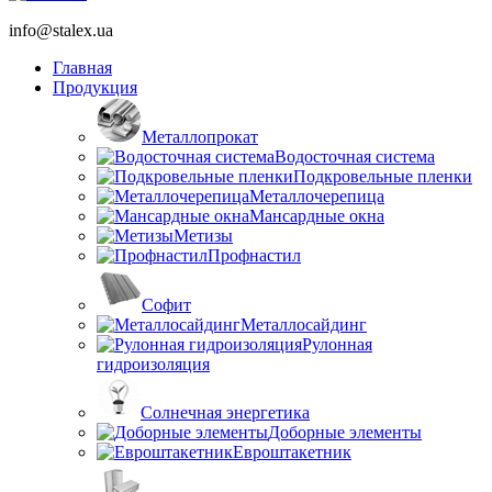
info@stalex.ua
Главная
Продукция
Металлопрокат
Водосточная система
Подкровельные пленки
Металлочерепица
Мансардные окна
Метизы
Профнастил
Софит
Металлосайдинг
Рулонная
гидроизоляция
Солнечная энергетика
Доборные элементы
Евроштакетник