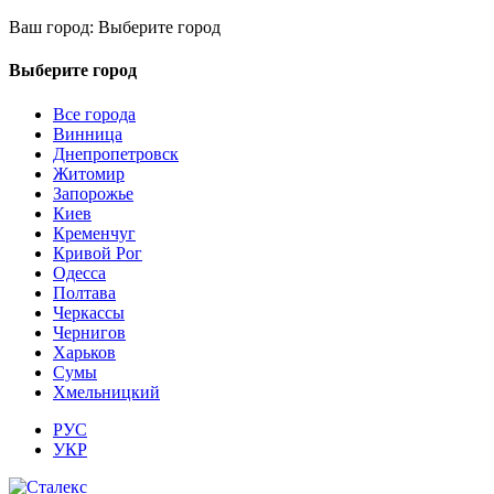
Ваш город:
Выберите город
Выберите город
Все города
Винница
Днепропетровск
Житомир
Запорожье
Киев
Кременчуг
Кривой Рог
Одесса
Полтава
Черкассы
Чернигов
Харьков
Сумы
Хмельницкий
РУС
УКР