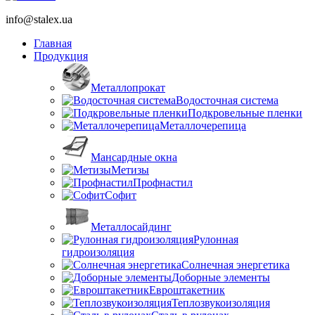
info@stalex.ua
Главная
Продукция
Металлопрокат
Водосточная система
Подкровельные пленки
Металлочерепица
Мансардные окна
Метизы
Профнастил
Софит
Металлосайдинг
Рулонная
гидроизоляция
Солнечная энергетика
Доборные элементы
Евроштакетник
Теплозвукоизоляция