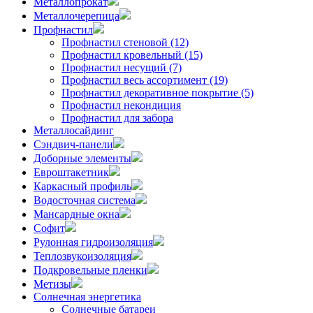
Металлопрокат
Металлочерепица
Профнастил
Профнастил стеновой (12)
Профнастил кровельный (15)
Профнастил несущий (7)
Профнастил весь ассортимент (19)
Профнастил декоративное покрытие (5)
Профнастил некондиция
Профнастил для забора
Металлосайдинг
Сэндвич-панели
Доборные элементы
Евроштакетник
Каркасный профиль
Водосточная система
Мансардные окна
Софит
Рулонная гидроизоляция
Теплозвукоизоляция
Подкровельные пленки
Метизы
Солнечная энергетика
Солнечные батареи