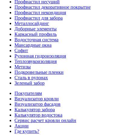
Профнастил несущий
Профнастил декоративное покрытие
Профнастил некондиция
Профнастил для забора
Металлосайдинг
Доборные элементы
Каркасный профиль
Водосточная система
Мансардные окна
Софит
Рулонная гидроизоляция
Теплозвукоизоляция
Метизы
Подкровельные пленки
Сталь в рулонах
Зеленый забор
Покупателям
Визуализатор кровли
Визуализатор фасадов
Калькулятор забора
Калькулятор водостока
Сервис расчет кровли онлайн
Акции
Где купить?