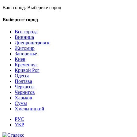
Ваш город:
Выберите город
Выберите город
Все города
Винница
Днепропетровск
Житомир
Запорожье
Киев
Кременчуг
Кривой Рог
Одесса
Полтава
Черкассы
Чернигов
Харьков
Сумы
Хмельницкий
РУС
УКР