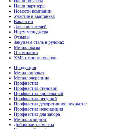
Наши объекты
Наши партнеры
Новости компании
Участие в выставках
Вакансии
Для соискателей
Ищем менеджера
Отзывы
Закупаем сталь в рулонах
Металлобазы
О компании
XML импорт товаров
Продукция
Металлопрокат
Металлочерепица
Профнастил
Профнастил стеновой
Профнастил кровельный
Профнастил несущий
Профнастил декоративное покрытие
Профнастил некондиция
Профнастил для забора
Металлосайдинг
Доборные элементы