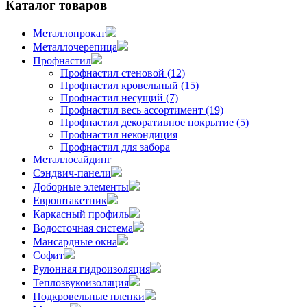
Каталог товаров
Металлопрокат
Металлочерепица
Профнастил
Профнастил стеновой (12)
Профнастил кровельный (15)
Профнастил несущий (7)
Профнастил весь ассортимент (19)
Профнастил декоративное покрытие (5)
Профнастил некондиция
Профнастил для забора
Металлосайдинг
Сэндвич-панели
Доборные элементы
Евроштакетник
Каркасный профиль
Водосточная система
Мансардные окна
Софит
Рулонная гидроизоляция
Теплозвукоизоляция
Подкровельные пленки