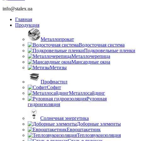
info@stalex.ua
Главная
Продукция
Металлопрокат
Водосточная система
Подкровельные пленки
Металлочерепица
Мансардные окна
Метизы
Профнастил
Софит
Металлосайдинг
Рулонная
гидроизоляция
Солнечная энергетика
Доборные элементы
Евроштакетник
Теплозвукоизоляция
Сталь в рулонах