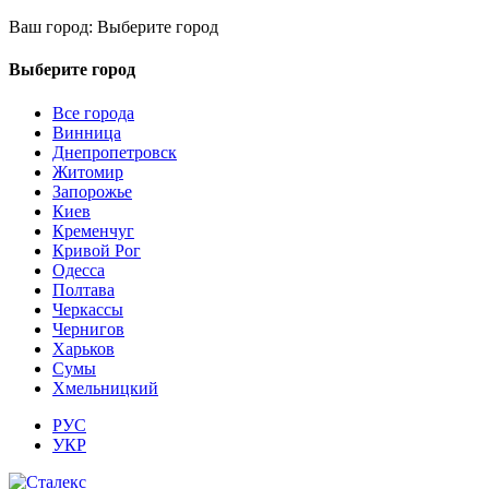
Ваш город:
Выберите город
Выберите город
Все города
Винница
Днепропетровск
Житомир
Запорожье
Киев
Кременчуг
Кривой Рог
Одесса
Полтава
Черкассы
Чернигов
Харьков
Сумы
Хмельницкий
РУС
УКР