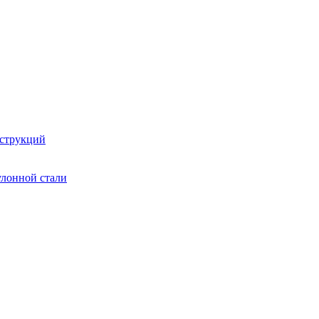
струкций
улонной стали