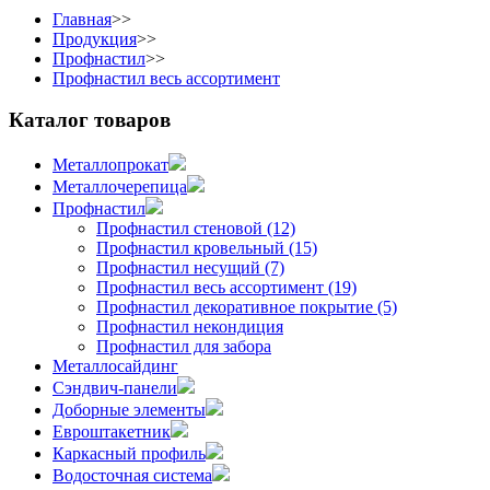
Главная
>>
Продукция
>>
Профнастил
>>
Профнастил весь ассортимент
Каталог товаров
Металлопрокат
Металлочерепица
Профнастил
Профнастил стеновой (12)
Профнастил кровельный (15)
Профнастил несущий (7)
Профнастил весь ассортимент (19)
Профнастил декоративное покрытие (5)
Профнастил некондиция
Профнастил для забора
Металлосайдинг
Сэндвич-панели
Доборные элементы
Евроштакетник
Каркасный профиль
Водосточная система