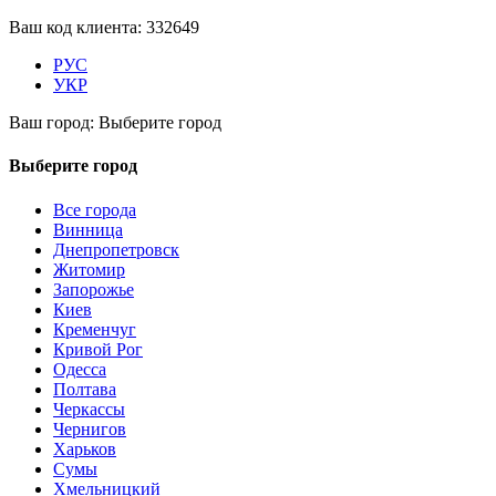
Ваш код клиента:
332649
РУС
УКР
Ваш город:
Выберите город
Выберите город
Все города
Винница
Днепропетровск
Житомир
Запорожье
Киев
Кременчуг
Кривой Рог
Одесса
Полтава
Черкассы
Чернигов
Харьков
Сумы
Хмельницкий