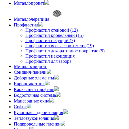
Металлопрокат
Металлочерепица
Профнастил
Профнастил стеновой (12)
Профнастил кровельный (15)
Профнастил несущий (7)
Профнастил весь ассортимент (19)
Профнастил декоративное покрытие (5)
Профнастил некондиция
Профнастил для забора
Металлосайдинг
Сэндвич-панели
Доборные элементы
Евроштакетник
Каркасный профиль
Водосточная система
Мансардные окна
Софит
Рулонная гидроизоляция
Теплозвукоизоляция
Подкровельные пленки