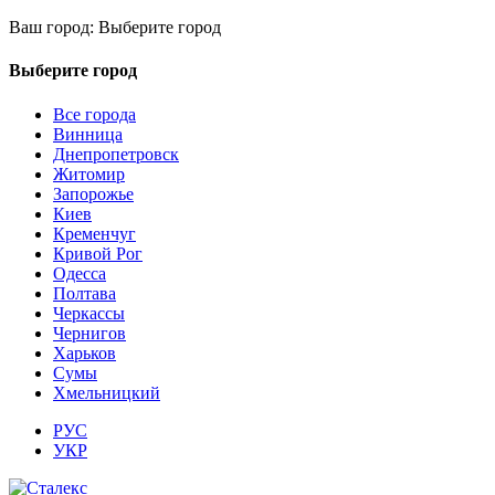
Ваш город:
Выберите город
Выберите город
Все города
Винница
Днепропетровск
Житомир
Запорожье
Киев
Кременчуг
Кривой Рог
Одесса
Полтава
Черкассы
Чернигов
Харьков
Сумы
Хмельницкий
РУС
УКР