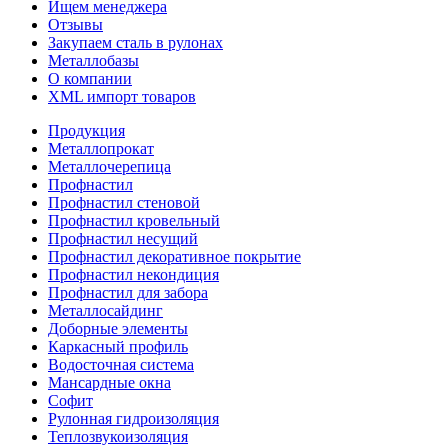
Ищем менеджера
Отзывы
Закупаем сталь в рулонах
Металлобазы
О компании
XML импорт товаров
Продукция
Металлопрокат
Металлочерепица
Профнастил
Профнастил стеновой
Профнастил кровельный
Профнастил несущий
Профнастил декоративное покрытие
Профнастил некондиция
Профнастил для забора
Металлосайдинг
Доборные элементы
Каркасный профиль
Водосточная система
Мансардные окна
Софит
Рулонная гидроизоляция
Теплозвукоизоляция