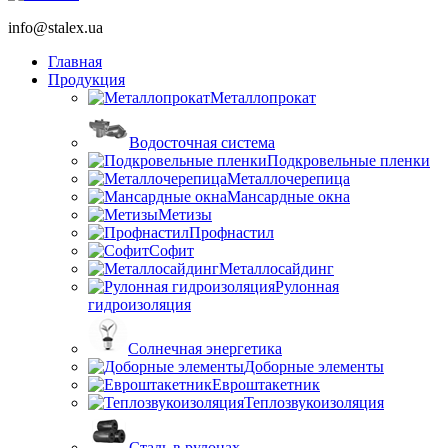
info@stalex.ua
Главная
Продукция
Металлопрокат
Водосточная система
Подкровельные пленки
Металлочерепица
Мансардные окна
Метизы
Профнастил
Софит
Металлосайдинг
Рулонная
гидроизоляция
Солнечная энергетика
Доборные элементы
Евроштакетник
Теплозвукоизоляция
Сталь в рулонах