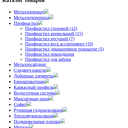
Каталог товаров
Металлопрокат
Металлочерепица
Профнастил
Профнастил стеновой (12)
Профнастил кровельный (15)
Профнастил несущий (7)
Профнастил весь ассортимент (19)
Профнастил декоративное покрытие (5)
Профнастил некондиция
Профнастил для забора
Металлосайдинг
Сэндвич-панели
Доборные элементы
Евроштакетник
Каркасный профиль
Водосточная система
Мансардные окна
Софит
Рулонная гидроизоляция
Теплозвукоизоляция
Подкровельные пленки
Метизы