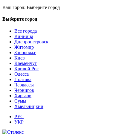
Ваш город:
Выберите город
Выберите город
Все города
Винница
Днепропетровск
Житомир
Запорожье
Киев
Кременчуг
Кривой Рог
Одесса
Полтава
Черкассы
Чернигов
Харьков
Сумы
Хмельницкий
РУС
УКР