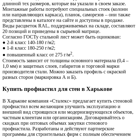
длинной тех размеров, которые вы указали в своем заказе.
Монтажные работы потребуют специальных стоек (колонн
или направляющих каркаса), планок, саморезов – они также
представлены в каталоге на сайте и доступны в продаже.
Виды расцветок RAL, поддерживаемых на складе, составляют
20 позиций и приведены в сырьевой матрице.
Согласно ГОСТу стальной лист может быть оцинкован:
● 2-й класс 140-180 г/м2;
● 1-й класс 180-250 г/м2;
2
● повышенный класс от 275 г/м
.
Стоимость зависит от толщины основного материала (0,4 –
1,0 мм) и защитных слоев, габаритов и торговой марки
производителя стали. Можно заказать профиль с окраской
разных сторон (маркировка А и Б).
Купить профнастил для стен в Харькове
В Харькове компания «Сталекс» предлагает купить стеновой
профнастил всем желающим улучшить эксплуатацию и
внешний вид строящихся или модернизирующихся объектов,
частным клиентам или организациям. Договаривайтесь о
скидках при оптовых объемах закупки стенового
профнастила. Разработаны и действуют партнерские
программы для строительных фирм с полным обеспечением