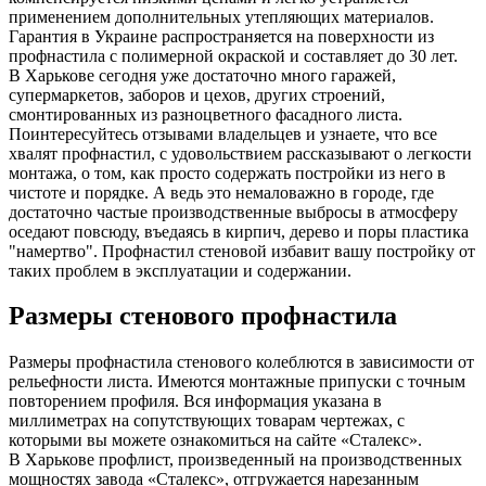
применением дополнительных утепляющих материалов.
Гарантия в Украине распространяется на поверхности из
профнастила с полимерной окраской и составляет до 30 лет.
В Харькове сегодня уже достаточно много гаражей,
супермаркетов, заборов и цехов, других строений,
смонтированных из разноцветного фасадного листа.
Поинтересуйтесь отзывами владельцев и узнаете, что все
хвалят профнастил, с удовольствием рассказывают о легкости
монтажа, о том, как просто содержать постройки из него в
чистоте и порядке. А ведь это немаловажно в городе, где
достаточно частые производственные выбросы в атмосферу
оседают повсюду, въедаясь в кирпич, дерево и поры пластика
"намертво". Профнастил стеновой избавит вашу постройку от
таких проблем в эксплуатации и содержании.
Размеры стенового профнастила
Размеры профнастила стенового колеблются в зависимости от
рельефности листа. Имеются монтажные припуски с точным
повторением профиля. Вся информация указана в
миллиметрах на сопутствующих товарам чертежах, с
которыми вы можете ознакомиться на сайте «Сталекс».
В Харькове профлист, произведенный на производственных
мощностях завода «Сталекс», отгружается нарезанным