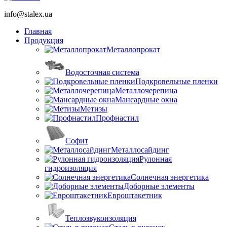
info@stalex.ua
Главная
Продукция
Металлопрокат
Водосточная система
Подкровельные пленки
Металлочерепица
Мансардные окна
Метизы
Профнастил
Софит
Металлосайдинг
Рулонная
гидроизоляция
Солнечная энергетика
Доборные элементы
Евроштакетник
Теплозвукоизоляция