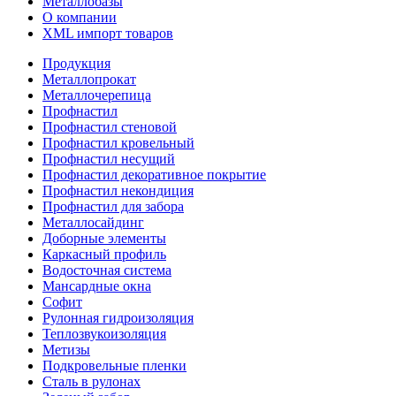
Металлобазы
О компании
XML импорт товаров
Продукция
Металлопрокат
Металлочерепица
Профнастил
Профнастил стеновой
Профнастил кровельный
Профнастил несущий
Профнастил декоративное покрытие
Профнастил некондиция
Профнастил для забора
Металлосайдинг
Доборные элементы
Каркасный профиль
Водосточная система
Мансардные окна
Софит
Рулонная гидроизоляция
Теплозвукоизоляция
Метизы
Подкровельные пленки
Сталь в рулонах