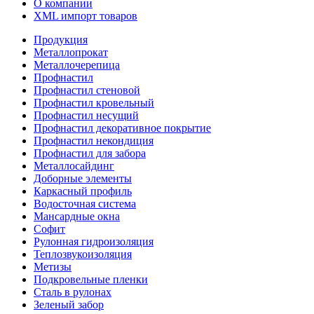
О компании
XML импорт товаров
Продукция
Металлопрокат
Металлочерепица
Профнастил
Профнастил стеновой
Профнастил кровельный
Профнастил несущий
Профнастил декоративное покрытие
Профнастил некондиция
Профнастил для забора
Металлосайдинг
Доборные элементы
Каркасный профиль
Водосточная система
Мансардные окна
Софит
Рулонная гидроизоляция
Теплозвукоизоляция
Метизы
Подкровельные пленки
Сталь в рулонах
Зеленый забор