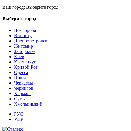
Ваш город:
Выберите город
Выберите город
Все города
Винница
Днепропетровск
Житомир
Запорожье
Киев
Кременчуг
Кривой Рог
Одесса
Полтава
Черкассы
Чернигов
Харьков
Сумы
Хмельницкий
РУС
УКР