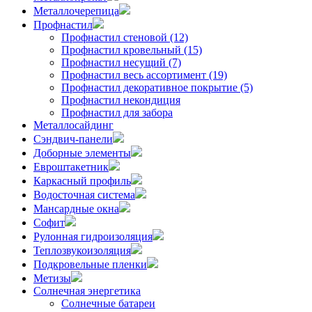
Металлочерепица
Профнастил
Профнастил стеновой (12)
Профнастил кровельный (15)
Профнастил несущий (7)
Профнастил весь ассортимент (19)
Профнастил декоративное покрытие (5)
Профнастил некондиция
Профнастил для забора
Металлосайдинг
Сэндвич-панели
Доборные элементы
Евроштакетник
Каркасный профиль
Водосточная система
Мансардные окна
Софит
Рулонная гидроизоляция
Теплозвукоизоляция
Подкровельные пленки
Метизы
Солнечная энергетика
Солнечные батареи