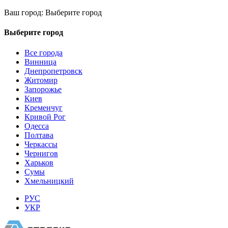
Ваш город:
Выберите город
Выберите город
Все города
Винница
Днепропетровск
Житомир
Запорожье
Киев
Кременчуг
Кривой Рог
Одесса
Полтава
Черкассы
Чернигов
Харьков
Сумы
Хмельницкий
РУС
УКР