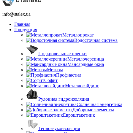
info@stalex.ua
Главная
Продукция
Металлопрокат
Водосточная система
Подкровельные пленки
Металлочерепица
Мансардные окна
Метизы
Профнастил
Софит
Металлосайдинг
Рулонная гидроизоляция
Солнечная энергетика
Доборные элементы
Евроштакетник
Теплозвукоизоляция