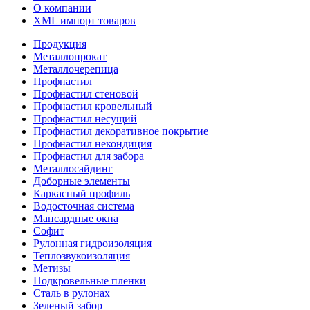
О компании
XML импорт товаров
Продукция
Металлопрокат
Металлочерепица
Профнастил
Профнастил стеновой
Профнастил кровельный
Профнастил несущий
Профнастил декоративное покрытие
Профнастил некондиция
Профнастил для забора
Металлосайдинг
Доборные элементы
Каркасный профиль
Водосточная система
Мансардные окна
Софит
Рулонная гидроизоляция
Теплозвукоизоляция
Метизы
Подкровельные пленки
Сталь в рулонах
Зеленый забор