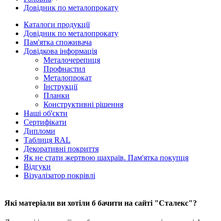
Довідник по металопрокату
Каталоги продукції
Довідник по металопрокату
Пам'ятка споживача
Довідкова інформація
Металочерепиця
Профнастил
Металопрокат
Інструкції
Планки
Конструктивні рішення
Наші об'єкти
Сертифікати
Дипломи
Таблиця RAL
Декоративні покриття
Як не стати жертвою шахраїв. Пам'ятка покупця
Відгуки
Візуалізатор покрівлі
Які матеріали ви хотіли б бачити на сайті "Сталекс"?