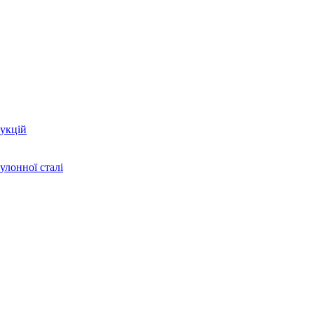
укцій
улонної сталі