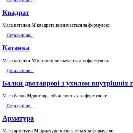
Квадрат
Маса катанки
М
квадрата визначається за формулою:
Детальніше...
Катанка
Маса катанки
М
катанки визначається за формулою:
Детальніше...
Балки двотаврові з ухилом внутрішніх 
Маса балки
М
двотавра обчислюється за формулою:
Детальніше...
Арматура
Маса арматури
М
арматури визначається за формулою: