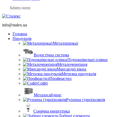
Кабинет дилера
info@stalex.ua
Головна
Продукція
Металопрокат
Водостічна система
Підпокрівельні плівки
Металочерепиця
Мансардні вікна
Метизна продукція
Профнастил
Софіт
Металосайдинг
Рулонна гідроізоляція
Сонячна енергетика
Добірні елементи