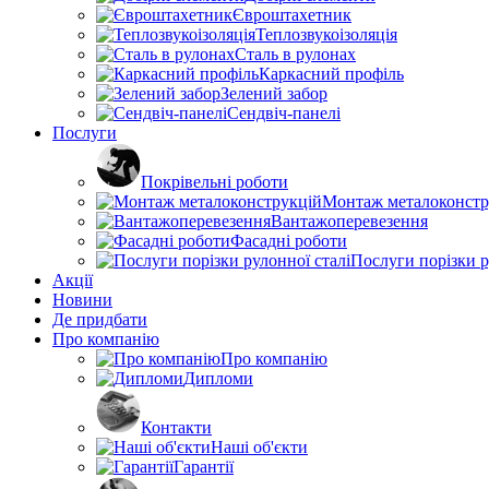
Євроштахетник
Теплозвукоізоляція
Сталь в рулонах
Каркасний профіль
Зелений забор
Сендвіч-панелі
Послуги
Покрівельні роботи
Монтаж металоконстр
Вантажоперевезення
Фасадні роботи
Послуги порізки р
Акції
Новини
Де придбати
Про компанію
Про компанію
Дипломи
Контакти
Наші об'єкти
Гарантії