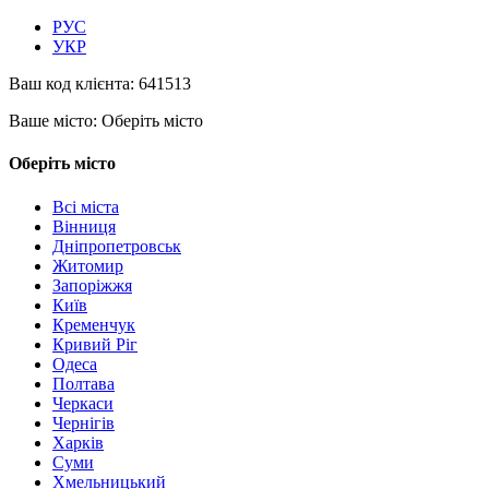
РУС
УКР
Ваш код клієнта:
641513
Ваше місто:
Оберіть місто
Оберіть місто
Всі міста
Вінниця
Дніпропетровськ
Житомир
Запоріжжя
Київ
Кременчук
Кривий Ріг
Одеса
Полтава
Черкаси
Чернігів
Харків
Суми
Хмельницький