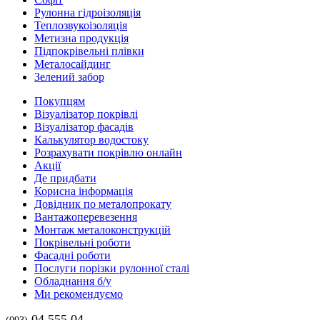
Рулонна гідроізоляція
Теплозвукоізоляція
Метизна продукція
Підпокрівельні плівки
Металосайдинг
Зелений забор
Покупцям
Візуалізатор покрівлі
Візуалізатор фасадів
Калькулятор водостоку
Розрахувати покрівлю онлайн
Акції
Де придбати
Корисна інформація
Довідник по металопрокату
Вантажоперевезення
Монтаж металоконструкцій
Покрівельні роботи
Фасадні роботи
Послуги порізки рулонної сталі
Обладнання б/у
Ми рекомендуємо
04 555 04