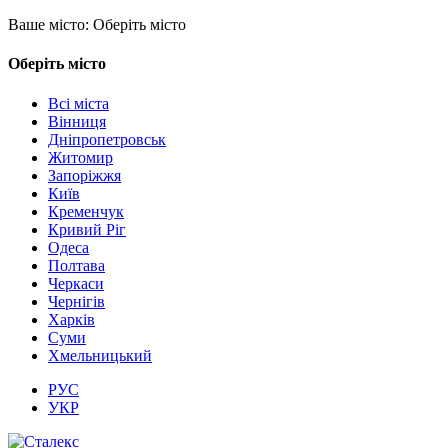
Ваше місто:
Оберіть місто
Оберіть місто
Всі міста
Вінниця
Дніпропетровськ
Житомир
Запоріжжя
Київ
Кременчук
Кривий Ріг
Одеса
Полтава
Черкаси
Чернігів
Харків
Суми
Хмельницький
РУС
УКР