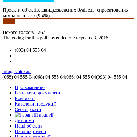
Проекти об’єктів, швидкозведених будівель, спроектованих
компанією. - 25 (9.4%)
Всього голосів - 267
The voting for this poll has ended on: вересня 3, 2016
(093) 04 555 04
info@stalex.ua
(068)
04 555 04
(068)
04 555 04
(066)
04 555 04
(093)
04 555 04
Про компанію
Реквізити, документи
Контакти
Каталоги продукції
Сертифікати
Гарантії
Дипломи
Наші об'єкти
Наші партнери
Новини компанії