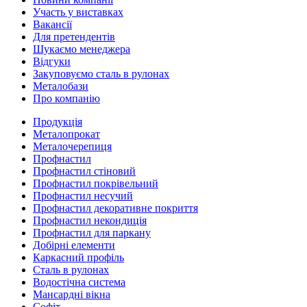
Участь у виставках
Вакансії
Для претендентів
Шукаємо менеджера
Відгуки
Закуповуємо сталь в рулонах
Металобази
Про компанію
Продукція
Металопрокат
Металочерепиця
Профнастил
Профнастил стіновий
Профнастил покрівельний
Профнастил несучий
Профнастил декоративне покриття
Профнастил некондиція
Профнастил для паркану
Добірні елементи
Каркасний профіль
Сталь в рулонах
Водостічна система
Мансардні вікна
Софіт