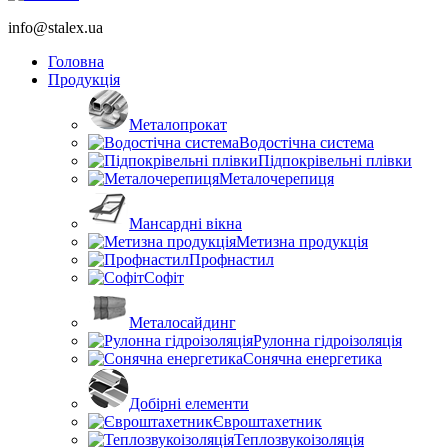
info@stalex.ua
Головна
Продукція
Металопрокат
Водостічна система
Підпокрівельні плівки
Металочерепиця
Мансардні вікна
Метизна продукція
Профнастил
Софіт
Металосайдинг
Рулонна гідроізоляція
Сонячна енергетика
Добірні елементи
Євроштахетник
Теплозвукоізоляція