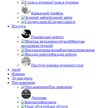
Сталь в рулонах
Каркасний профіль
Зелений забор
Сендвіч-панелі
Послуги
Покрівельні роботи
Монтаж
металоконструкцій
Вантажоперевезення
Фасадні роботи
Послуги порізки рулонної сталі
Акції
Новини
Де придбати
Про компанію
Про компанію
Дипломи
Контакти
Наші об'єкти