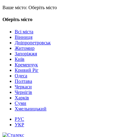
Ваше місто:
Оберіть місто
Оберіть місто
Всі міста
Вінниця
Дніпропетровськ
Житомир
Запоріжжя
Київ
Кременчук
Кривий Ріг
Одеса
Полтава
Черкаси
Чернігів
Харків
Суми
Хмельницький
РУС
УКР