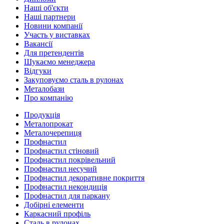
Наші об'єкти
Наші партнери
Новини компанії
Участь у виставках
Вакансії
Для претендентів
Шукаємо менеджера
Відгуки
Закуповуємо сталь в рулонах
Металобази
Про компанію
Продукція
Металопрокат
Металочерепиця
Профнастил
Профнастил стіновий
Профнастил покрівельний
Профнастил несучий
Профнастил декоративне покриття
Профнастил некондиція
Профнастил для паркану
Добірні елементи
Каркасний профіль
Сталь в рулонах