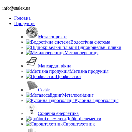
info@stalex.ua
Головна
Продукція
Металопрокат
Водостічна система
Підпокрівельні плівки
Металочерепиця
Мансардні вікна
Метизна продукція
Профнастил
Софіт
Металосайдинг
Рулонна гідроізоляція
Сонячна енергетика
Добірні елементи
Євроштахетник