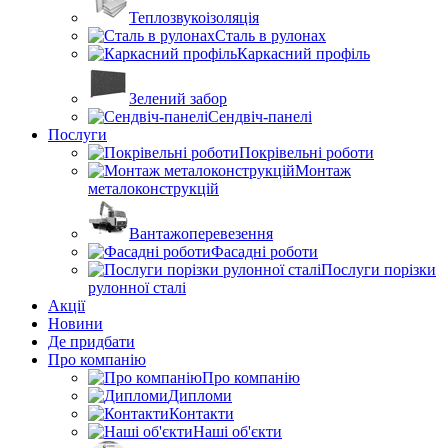
Теплозвукоізоляція
Сталь в рулонах
Каркасний профіль
Зелений забор
Сендвіч-панелі
Послуги
Покрівельні роботи
Монтаж
металоконструкцій
Вантажоперевезення
Фасадні роботи
Послуги порізки
рулонної сталі
Акції
Новини
Де придбати
Про компанію
Про компанію
Дипломи
Контакти
Наші об'єкти