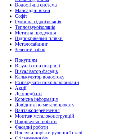
Водостічна система
Мансардні вікна
Софіт
Рулонна гідроізоляція
Теплозвукоізоляція
Метизна продукція
Підпокрівельні плівки
Металосайдинг
Зелений забор
Покупцям
Візуалізатор покрівлі
Візуалізатор фасадів
Калькулятор водостоку
Розрахувати покрівлю онлайн
Акції
Де придбати
Корисна інформація
Довідник по металопрокату
Вантажоперевезення
Монтаж металоконструкцій
Покрівельні роботи
Фасадні роботи
Послуги порізки рулонної сталі
Обладнання б/у