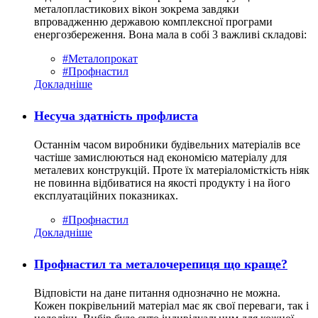
металопластикових вікон зокрема завдяки
впровадженню державою комплексної програми
енергозбереження. Вона мала в собі 3 важливі складові:
#Металопрокат
#Профнастил
Докладніше
Несуча здатність профлиста
Останнім часом виробники будівельних матеріалів все
частіше замислюються над економією матеріалу для
металевих конструкцій. Проте їх матеріаломісткість ніяк
не повинна відбиватися на якості продукту і на його
експлуатаційних показниках.
#Профнастил
Докладніше
Профнастил та металочерепиця що краще?
Відповісти на дане питання однозначно не можна.
Кожен покрівельний матеріал має як свої переваги, так і