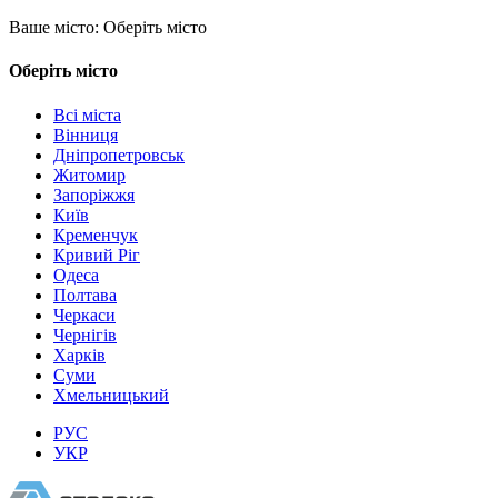
Ваше місто:
Оберіть місто
Оберіть місто
Всі міста
Вінниця
Дніпропетровськ
Житомир
Запоріжжя
Київ
Кременчук
Кривий Ріг
Одеса
Полтава
Черкаси
Чернігів
Харків
Суми
Хмельницький
РУС
УКР