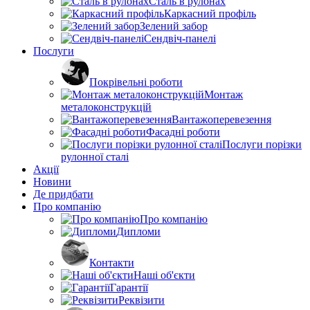
Сталь в рулонах
Каркасний профіль
Зелений забор
Сендвіч-панелі
Послуги
Покрівельні роботи
Монтаж
металоконструкцій
Вантажоперевезення
Фасадні роботи
Послуги порізки
рулонної сталі
Акції
Новини
Де придбати
Про компанію
Про компанію
Дипломи
Контакти
Наші об'єкти
Гарантії
Реквізити