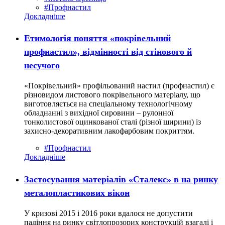
#Профнастил
Докладніше
Етимологія поняття «покрівельний
профнастил», відмінності від стінового й
несучого
«Покрівельний» профільований настил (профнастил) є
різновидом листового покрівельного матеріалу, що
виготовляється на спеціальному технологічному
обладнанні з вихідної сировини – рулонної
тонколистової оцинкованої сталі (різної ширини) із
захисно-декоративним лакофарбовим покриттям.
#Профнастил
Докладніше
Застосування матеріалів «Сталекс» в на ринку
металопластикових вікон
У кризові 2015 і 2016 роки вдалося не допустити
падіння на ринку світлопрозорих конструкцій взагалі і