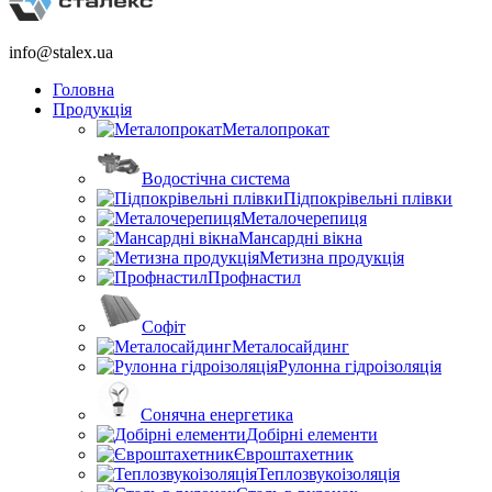
info@stalex.ua
Головна
Продукція
Металопрокат
Водостічна система
Підпокрівельні плівки
Металочерепиця
Мансардні вікна
Метизна продукція
Профнастил
Софіт
Металосайдинг
Рулонна гідроізоляція
Сонячна енергетика
Добірні елементи
Євроштахетник
Теплозвукоізоляція