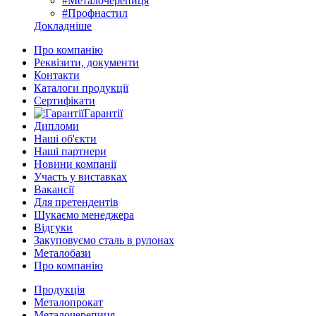
#Металочерепиця
#Профнастил
Докладніше
Про компанію
Реквізити, документи
Контакти
Каталоги продукції
Сертифікати
Гарантії
Дипломи
Наші об'єкти
Наші партнери
Новини компанії
Участь у виставках
Вакансії
Для претендентів
Шукаємо менеджера
Відгуки
Закуповуємо сталь в рулонах
Металобази
Про компанію
Продукція
Металопрокат
Металочерепиця