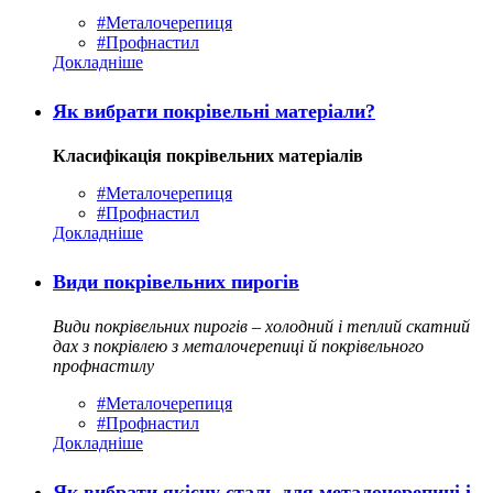
#Металочерепиця
#Профнастил
Докладніше
Як вибрати покрівельні матеріали?
Класифікація покрівельних матеріалів
#Металочерепиця
#Профнастил
Докладніше
Види покрівельних пирогів
Види покрівельних пирогів – холодний і теплий скатний
дах з покрівлею з металочерепиці й покрівельного
профнастилу
#Металочерепиця
#Профнастил
Докладніше
Як вибрати якісну сталь для металочерепиці і