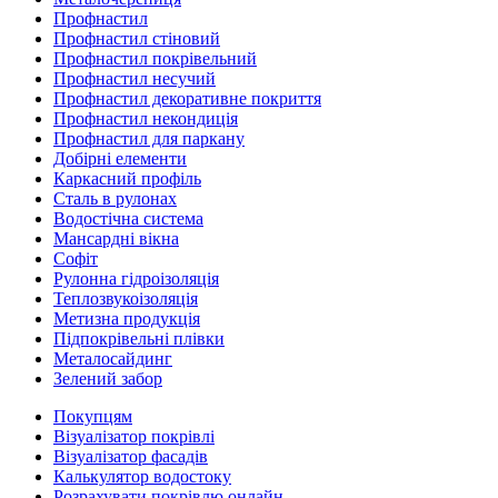
Профнастил
Профнастил стіновий
Профнастил покрівельний
Профнастил несучий
Профнастил декоративне покриття
Профнастил некондиція
Профнастил для паркану
Добірні елементи
Каркасний профіль
Сталь в рулонах
Водостічна система
Мансардні вікна
Софіт
Рулонна гідроізоляція
Теплозвукоізоляція
Метизна продукція
Підпокрівельні плівки
Металосайдинг
Зелений забор
Покупцям
Візуалізатор покрівлі
Візуалізатор фасадів
Калькулятор водостоку
Розрахувати покрівлю онлайн