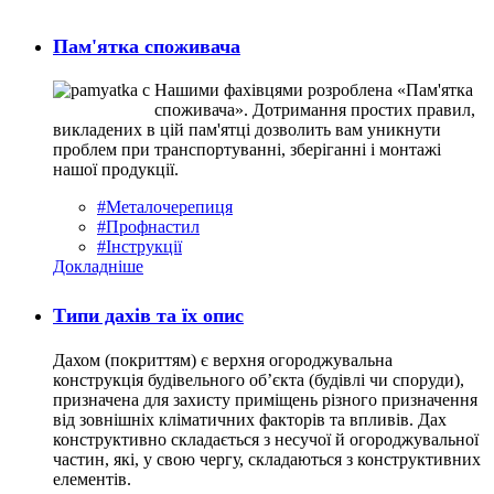
Пам'ятка споживача
Нашими фахівцями розроблена «Пам'ятка
споживача». Дотримання простих правил,
викладених в цій пам'ятці дозволить вам уникнути
проблем при транспортуванні, зберіганні і монтажі
нашої продукції.
#Металочерепиця
#Профнастил
#Інструкції
Докладніше
Типи дахів та їх опис
Дахом (покриттям) є верхня огороджувальна
конструкція будівельного об’єкта (будівлі чи споруди),
призначена для захисту приміщень різного призначення
від зовнішніх кліматичних факторів та впливів. Дах
конструктивно складається з несучої й огороджувальної
частин, які, у свою чергу, складаються з конструктивних
елементів.