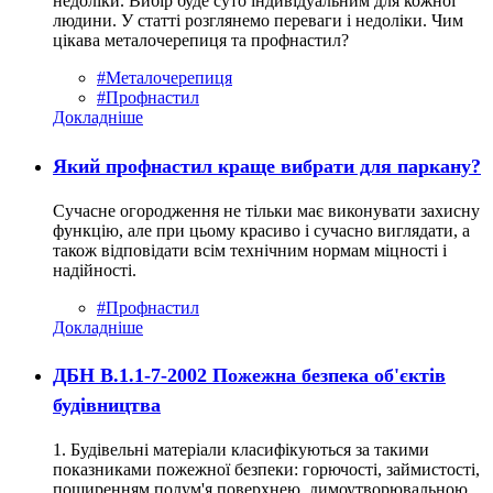
недоліки. Вибір буде суто індивідуальним для кожної
людини. У статті розглянемо переваги і недоліки. Чим
цікава металочерепиця та профнастил?
#Металочерепиця
#Профнастил
Докладніше
Який профнастил краще вибрати для паркану?
Сучасне огородження не тільки має виконувати захисну
функцію, але при цьому красиво і сучасно виглядати, а
також відповідати всім технічним нормам міцності і
надійності.
#Профнастил
Докладніше
ДБН В.1.1-7-2002 Пожежна безпека об'єктів
будівництва
1. Будівельні матеріали класифікуються за такими
показниками пожежної безпеки: горючості, займистості,
поширенням полум'я поверхнею, димоутворювальною