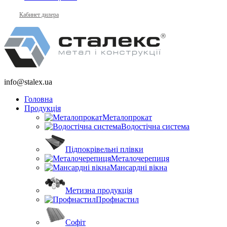
Кабинет дилера
info@stalex.ua
Головна
Продукція
Металопрокат
Водостічна система
Підпокрівельні плівки
Металочерепиця
Мансардні вікна
Метизна продукція
Профнастил
Софіт