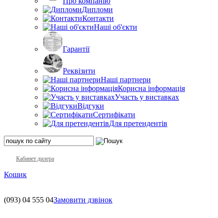
Про компанію
Дипломи
Контакти
Наші об'єкти
Гарантії
Реквізити
Наші партнери
Корисна інформація
Участь у виставках
Відгуки
Сертифікати
Для претендентів
Кабинет дилера
Кошик
(093)
04 555 04
Замовити дзвінок