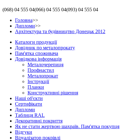
(068)
04 555 04
(066)
04 555 04
(093)
04 555 04
Головна
>>
Дипломи
>>
Архітектура та будівництво Донецьк 2012
Каталоги продукції
Довідник по металопрокату
Пам'ятка споживача
Довідкова інформація
Металочерепиця
Профнастил
Металопрокат
Інструкції
Планки
Конструктивні рішення
Наші об'єкти
Сертифікати
Дипломи
Таблиця RAL
Декоративні покриття
Як не стати жертвою шахраїв. Пам'ятка покупця
Відгуки
Візуалізатор покрівлі