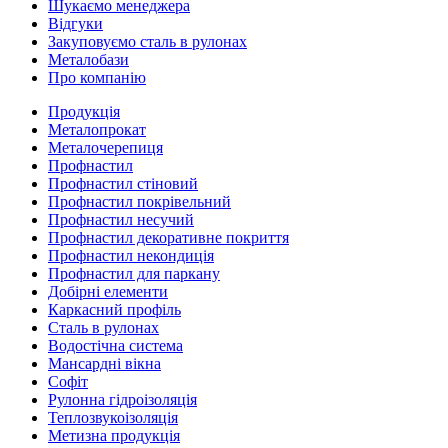
Шукаємо менеджера
Відгуки
Закуповуємо сталь в рулонах
Металобази
Про компанію
Продукція
Металопрокат
Металочерепиця
Профнастил
Профнастил стіновий
Профнастил покрівельний
Профнастил несучий
Профнастил декоративне покриття
Профнастил некондиція
Профнастил для паркану
Добірні елементи
Каркасний профіль
Сталь в рулонах
Водостічна система
Мансардні вікна
Софіт
Рулонна гідроізоляція
Теплозвукоізоляція
Метизна продукція