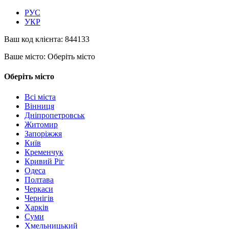
РУС
УКР
Ваш код клієнта:
844133
Ваше місто:
Оберіть місто
Оберіть місто
Всі міста
Вінниця
Дніпропетровськ
Житомир
Запоріжжя
Київ
Кременчук
Кривий Ріг
Одеса
Полтава
Черкаси
Чернігів
Харків
Суми
Хмельницький