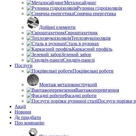
Металосайдинг
Рулонна гідроізоляція
Сонячна енергетика
Добірні елементи
Євроштахетник
Теплозвукоізоляція
Сталь в рулонах
Каркасний профіль
Зелений забор
Сендвіч-панелі
Послуги
Покрівельні роботи
Монтаж металоконструкцій
Вантажоперевезення
Фасадні роботи
Послуги порізки р
Акції
Новини
Де придбати
Про компанію