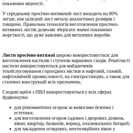
показники міцності.
У середньому просічно-витяжний лист виходить на 80%
легше, ніж цілісний лист металу аналогічних розмірів і
товщини. Правильна технологія виготовлення просічно-
витяжних листів дозволяє зберігати значні показники
жорсткості, що дуже важливо для металевих виробів.
Листи просічно-витяжні
широко використовується: для
виготовлення настилів і ступенів маршових сходів. Решітчасті
настили використовуються для майданчиків
техобслуговування і прохідних містків в нафтовій, газовій,
нафтохімічній промисловості, на електростанціях, а також для
сталевих конструкцій всіх призначень.
Сходові щаблі з ПВЛ використовуються у всіх сферах
будівництва:
для різноманітних огорож за вимогами безпеки і
естетики;
для виготовлення огорож садових і дворових ділянок,
вікон, квартир, балконів, веранд, опалювальних батарей;
для закладення оглядових, вентиляційних вікон у