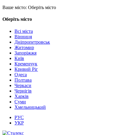
Ваше місто:
Оберіть місто
Оберіть місто
Всі міста
Вінниця
Дніпропетровськ
Житомир
Запоріжжя
Київ
Кременчук
Кривий Ріг
Одеса
Полтава
Черкаси
Чернігів
Харків
Суми
Хмельницький
РУС
УКР