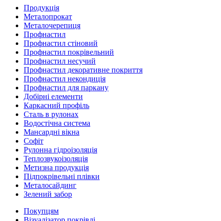
Продукція
Металопрокат
Металочерепиця
Профнастил
Профнастил стіновий
Профнастил покрівельний
Профнастил несучий
Профнастил декоративне покриття
Профнастил некондиція
Профнастил для паркану
Добірні елементи
Каркасний профіль
Сталь в рулонах
Водостічна система
Мансардні вікна
Софіт
Рулонна гідроізоляція
Теплозвукоізоляція
Метизна продукція
Підпокрівельні плівки
Металосайдинг
Зелений забор
Покупцям
Візуалізатор покрівлі