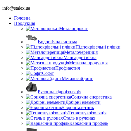
info@stalex.ua
Головна
Продукція
Металопрокат
Водостічна система
Підпокрівельні плівки
Металочерепиця
Мансардні вікна
Метизна продукція
Профнастил
Софіт
Металосайдинг
Рулонна гідроізоляція
Сонячна енергетика
Добірні елементи
Євроштахетник
Теплозвукоізоляція
Сталь в рулонах
Каркасний профіль