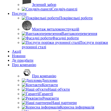
Зелений забор
Сендвіч-панелі
Послуги
Покрівельні роботи
Монтаж металоконструкцій
Вантажоперевезення
Фасадні роботи
Послуги порізки
рулонної сталі
Акції
Новини
Де придбати
Про компанію
Про компанію
Дипломи
Контакти
Наші об'єкти
Гарантії
Реквізити
Наші партнери
Корисна інформація