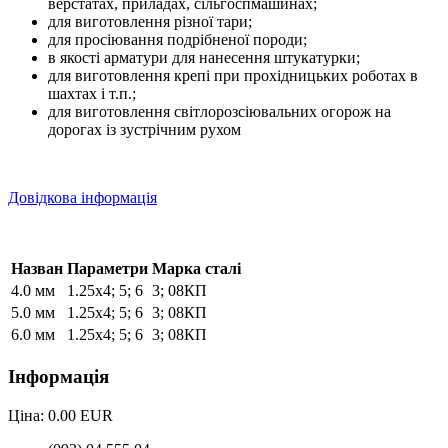
верстатах, приладах, сільгоспмашинах;
для виготовлення різної тари;
для просіювання подрібненої породи;
в якості арматури для нанесення штукатурки;
для виготовлення крепі при прохідницьких роботах в
шахтах і т.п.;
для виготовлення світлорозсіювальних огорож на
дорогах із зустрічним рухом
Довідкова інформація
Назван
Параметри
Марка сталі
4.0 мм
1.25х4; 5; 6
3; 08КП
5.0 мм
1.25х4; 5; 6
3; 08КП
6.0 мм
1.25х4; 5; 6
3; 08КП
Інформація
Ціна:
0.00 EUR